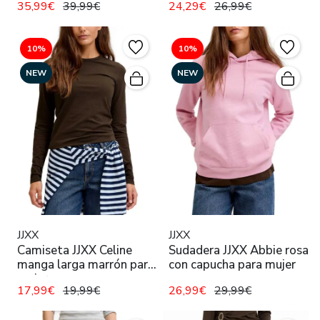
35,99€
39,99€
24,29€
26,99€
10%
10%
NEW
NEW
JJXX
JJXX
Camiseta JJXX Celine
Sudadera JJXX Abbie rosa
manga larga marrón para
con capucha para mujer
mujer
17,99€
19,99€
26,99€
29,99€