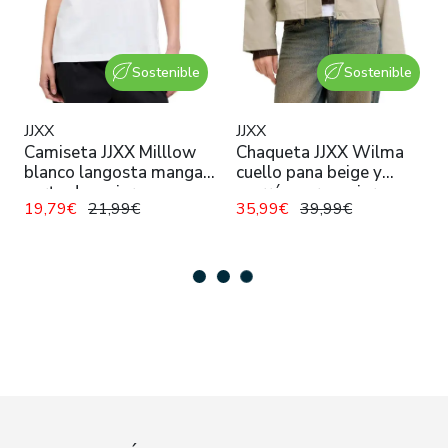
Sostenible
Sostenible
JJXX
JJXX
Camiseta JJXX Milllow
Chaqueta JJXX Wilma
blanco langosta manga
cuello pana beige y
corta de mujer
marrón para mujer
19,79€
21,99€
35,99€
39,99€