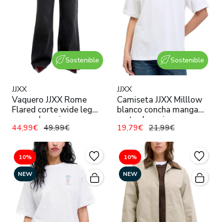
Sostenible
Sostenible
JJXX
JJXX
Vaquero JJXX Rome
Camiseta JJXX Milllow
Flared corte wide leg
blanco concha manga
negro de mujer
corta de mujer
44,99€
49,99€
19,79€
21,99€
10%
10%
NEW
NEW