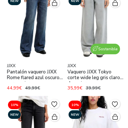
NEW
NEW
Sostenible
JJXX
JJXX
Pantalón vaquero JJXX
Vaquero JJXX Tokyo
Rome flared azul oscuro
corte wide leg gris claro
para mujer
de mujer
44,99€
49,99€
35,99€
39,99€
10%
10%
NEW
NEW