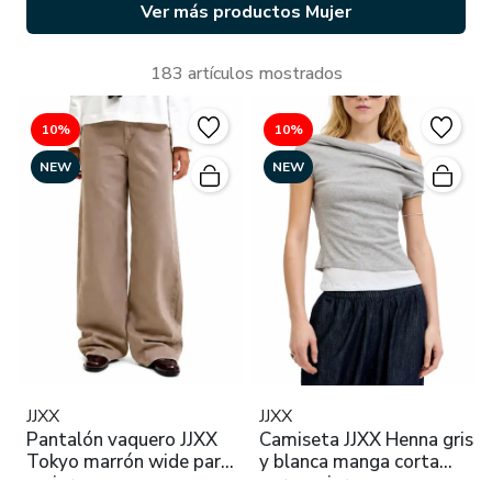
Ver más productos Mujer
183 artículos mostrados
10%
10%
NEW
NEW
JJXX
JJXX
Pantalón vaquero JJXX
Camiseta JJXX Henna gris
Tokyo marrón wide para
y blanca manga corta
mujer
para mujer