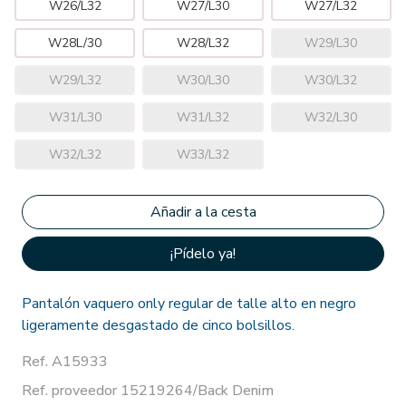
W26/L32
W27/L30
W27/L32
W28L/30
W28/L32
W29/L30
W29/L32
W30/L30
W30/L32
W31/L30
W31/L32
W32/L30
W32/L32
W33/L32
¡Pídelo ya!
Pantalón vaquero only regular de talle alto en negro
ligeramente desgastado de cinco bolsillos.
Ref. A15933
Ref. proveedor 15219264/Back Denim