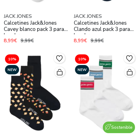
JACK JONES
JACK JONES
Calcetines Jack&Jones
Calcetines Jack&Jones
Cavey blanco pack 3 para
Clando azul pack 3 para
hombre
hombre
8,99€
9,99€
8,99€
9,99€
10%
10%
NEW
NEW
Sostenible