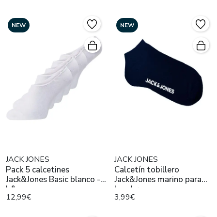
NEW
NEW
JACK JONES
JACK JONES
Pack 5 calcetines
Calcetín tobillero
Jack&Jones Basic blanco -
Jack&Jones marino para
b&
hombre
12,99€
3,99€