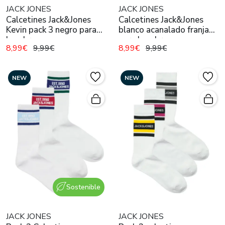
JACK JONES
JACK JONES
Calcetines Jack&Jones
Calcetines Jack&Jones
Kevin pack 3 negro para
blanco acanalado franja
hombre
para hombre
8,99€
9,99€
8,99€
9,99€
NEW
NEW
Sostenible
JACK JONES
JACK JONES