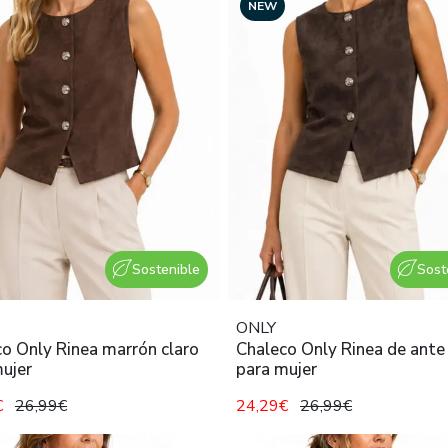
NEW
Sostenible
Sost
ONLY
o Only Rinea marrón claro
Chaleco Only Rinea de ante
ujer
para mujer
€
26,99€
24,29€
26,99€