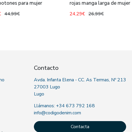
botones para mujer
rojas manga larga de mujer
€
44,99€
24,29€
26,99€
Contacto
 no
Avda. Infanta Elena - CC. As Termas, Nº 213
27003 Lugo
Lugo
Llámanos: +34 673 792 168
info@codigodenim.com
Contacta