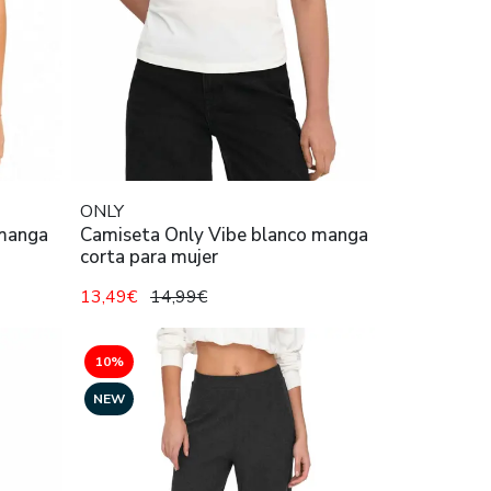
ONLY
 manga
Camiseta Only Vibe blanco manga
corta para mujer
13,49€
14,99€
10%
NEW