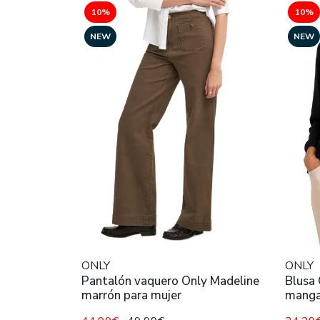
10%
10%
NEW
NEW
ONLY
ONLY
Pantalón vaquero Only Madeline
Blusa 
marrón para mujer
manga