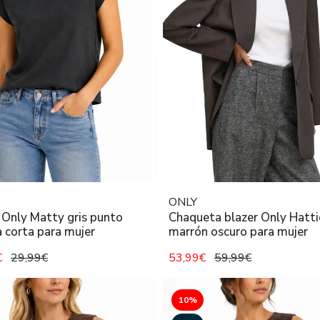
ONLY
 Only Matty gris punto
Chaqueta blazer Only Hatti
 corta para mujer
marrón oscuro para mujer
€
29,99€
53,99€
59,99€
10%