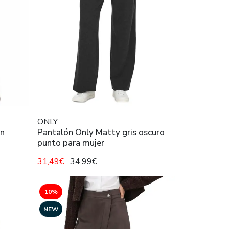
ONLY
ón
Pantalón Only Matty gris oscuro
punto para mujer
31,49€
34,99€
10%
NEW