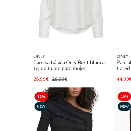
ONLY
ONLY
Camisa básica Only Berit blanca
Panta
tejido fluido para mujer
flared
26,99€
29,99€
44,99
10%
10%
NEW
NEW