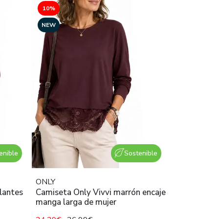
10%
NEW
enible
Sostenible
ONLY
lantes
Camiseta Only Vivvi marrón encaje
manga larga de mujer