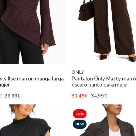
ONLY
ly Ilse marrón manga larga
Pantalón Only Matty marr
ujer
oscuro punto para mujer
€
26,99€
31,49€
34,99€
10%
NEW