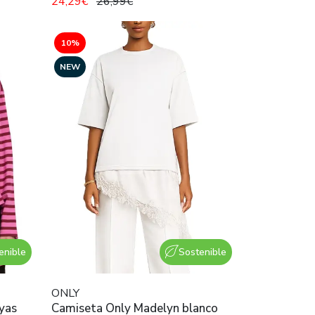
24,29€
26,99€
10%
NEW
enible
Sostenible
ONLY
ayas
Camiseta Only Madelyn blanco