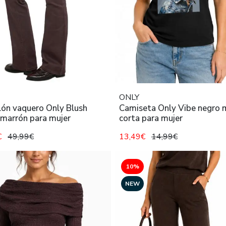
ONLY
lón vaquero Only Blush
Camiseta Only Vibe negro
 marrón para mujer
corta para mujer
€
49,99€
13,49€
14,99€
10%
NEW