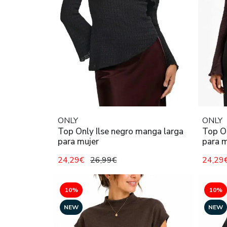
ONLY
ONLY
Top Only Ilse negro manga larga
Top On
para mujer
para m
24,29€
26,99€
24,29
10%
10%
NEW
NEW