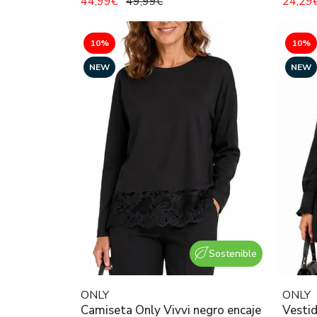
44,99€
49,99€
24,29
10%
10%
NEW
NEW
Sostenible
ONLY
ONLY
Camiseta Only Vivvi negro encaje
Vesti