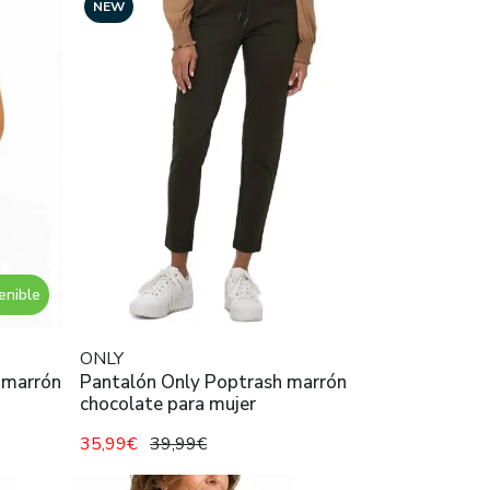
NEW
enible
ONLY
 marrón
Pantalón Only Poptrash marrón
chocolate para mujer
35,99€
39,99€