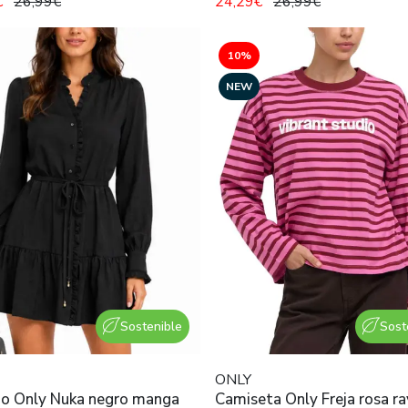
€
26,99€
24,29€
26,99€
10%
NEW
Sostenible
Sost
ONLY
do Only Nuka negro manga
Camiseta Only Freja rosa r