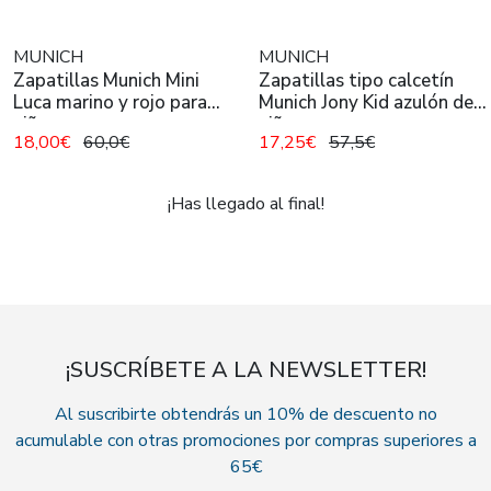
MUNICH
MUNICH
Zapatillas Munich Mini
Zapatillas tipo calcetín
Luca marino y rojo para
Munich Jony Kid azulón de
niño
niño
18,00€
60,0€
17,25€
57,5€
¡Has llegado al final!
¡SUSCRÍBETE A LA NEWSLETTER!
Al suscribirte obtendrás un 10% de descuento no
acumulable con otras promociones por compras superiores a
65€