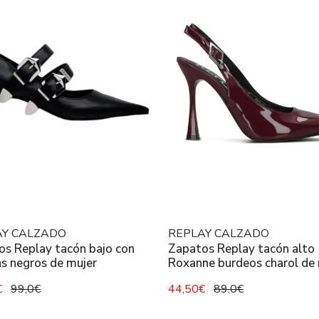
AY CALZADO
REPLAY CALZADO
os Replay tacón bajo con
Zapatos Replay tacón alto
as negros de mujer
Roxanne burdeos charol de
€
99,0€
44,50€
89,0€