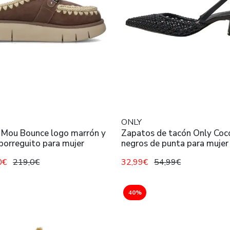
ONLY
 Mou Bounce logo marrón y
Zapatos de tacón Only Coc
borreguito para mujer
negros de punta para mujer
0€
219,0€
32,99€
54,99€
40%