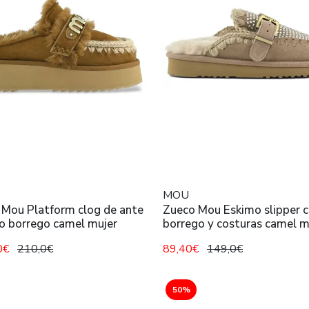
MOU
 Mou Platform clog de ante
Zueco Mou Eskimo slipper 
o borrego camel mujer
borrego y costuras camel m
0€
210,0€
89,40€
149,0€
50%