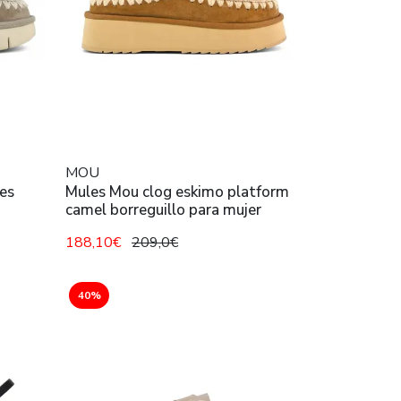
MOU
es
Mules Mou clog eskimo platform
camel borreguillo para mujer
188,10€
209,0€
40%