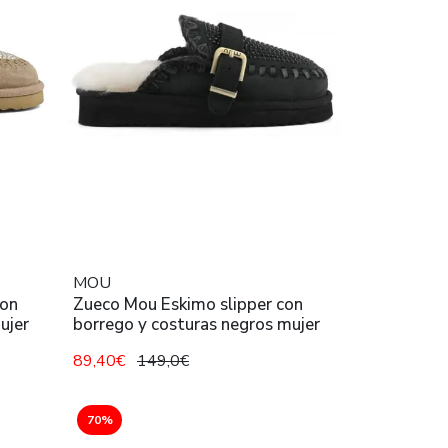
MOU
con
Zueco Mou Eskimo slipper con
ujer
borrego y costuras negros mujer
89,40€
149,0€
70%