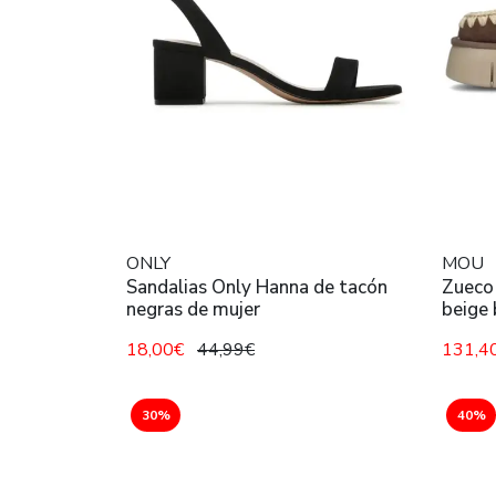
ONLY
MOU
Sandalias Only Hanna de tacón
Zueco
negras de mujer
beige 
18,00€
44,99€
131,4
30%
40%