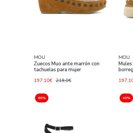
MOU
MOU
Zuecos Muo ante marrón con
Mules
tachuelas para mujer
borreg
197,10€
219,0€
197,1
60%
40%