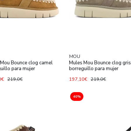
MOU
 Mou Bounce clog camel
Mules Mou Bounce clog gris
uillo para mujer
borreguillo para mujer
0€
219,0€
197,10€
219,0€
40%