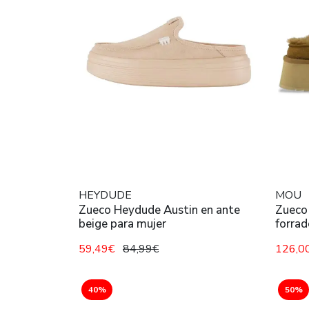
HEYDUDE
MOU
Zueco Heydude Austin en ante
Zueco
beige para mujer
forrad
59,49€
84,99€
126,0
40%
50%