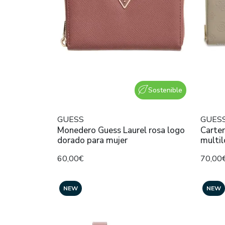
Sostenible
GUESS
GUES
Monedero Guess Laurel rosa logo
Carter
dorado para mujer
multil
60,00€
70,00
NEW
NEW