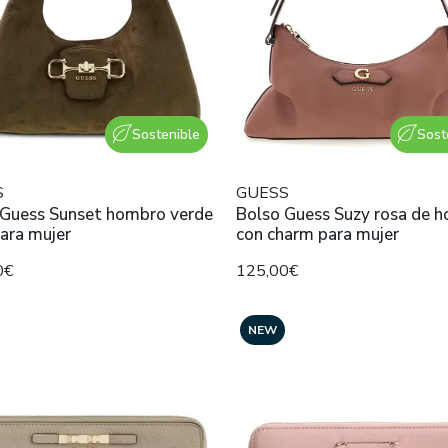
Sostenible
Sost
S
GUESS
 Guess Sunset hombro verde
Bolso Guess Suzy rosa de 
ara mujer
con charm para mujer
0€
125,00€
NEW