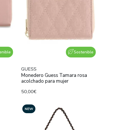
enible
Sostenible
GUESS
a
Monedero Guess Tamara rosa
acolchado para mujer
50,00€
NEW