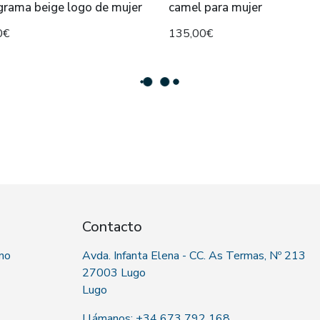
rama beige logo de mujer
camel para mujer
0€
135,00€
Contacto
 no
Avda. Infanta Elena - CC. As Termas, Nº 213
27003 Lugo
Lugo
Llámanos: +34 673 792 168