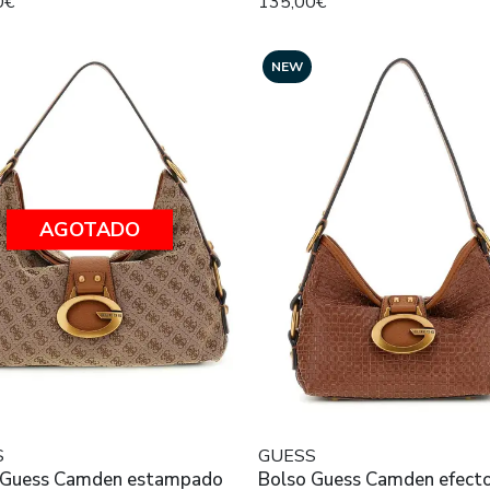
0€
135,00€
NEW
AGOTADO
S
GUESS
 Guess Camden estampado
Bolso Guess Camden efecto