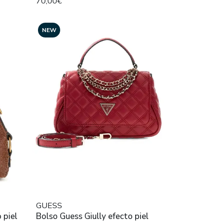
70,00€
NEW
GUESS
 piel
Bolso Guess Giully efecto piel