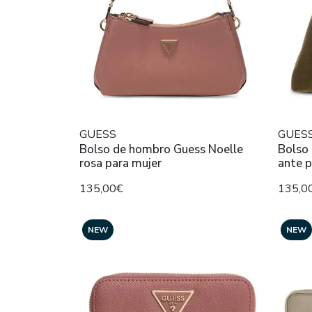
GUESS
GUES
Bolso de hombro Guess Noelle
Bolso
rosa para mujer
ante p
135,00€
135,0
NEW
NEW