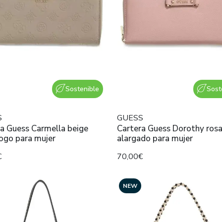
Sostenible
Sost
S
GUESS
a Guess Carmella beige
Cartera Guess Dorothy ros
ogo para mujer
alargado para mujer
€
70,00€
NEW