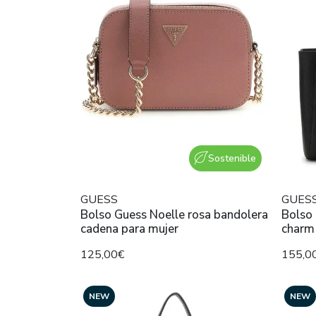
Sostenible
GUESS
GUES
Bolso Guess Noelle rosa bandolera
Bolso 
cadena para mujer
charm
125,00€
155,0
NEW
NEW