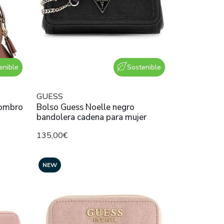
enible
Sostenible
GUESS
hombro
Bolso Guess Noelle negro
bandolera cadena para mujer
135,00€
NEW