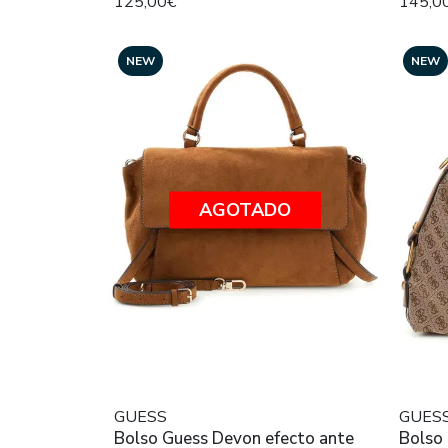
125,00€
145,0
NEW
NEW
AGOTADO
GUESS
GUES
Bolso Guess Devon efecto ante
Bolso