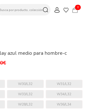
0
ay azul medio para hombre-c
,0€
W30/L32
W31/L32
W33/L32
W34/L32
W28/L32
W36/L34