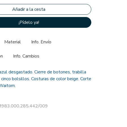
¡Pídelo ya!
Material
Info. Envío
ón
Info. Cambios
zul desgastado. Cierre de botones, trabilla
y cinco bolsillos. Costuras de color beige. Corte
 Waitom.
 M983.000.285.442/009