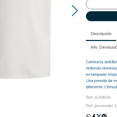
Descripción
Info. Devoluci
Camiseta Jack&Jo
redondo rematado
estampado tropic
Una prenda de es
diferente. Cómod
Ref. A20826
Ref. proveedo