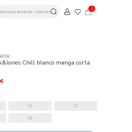
0
NIOR
k&Jones Chill blanco manga corta
9€
10
12
16