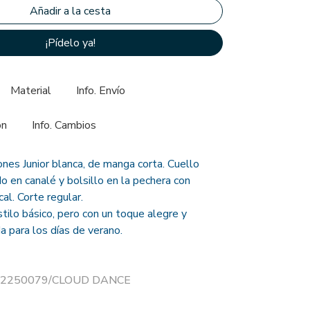
¡Pídelo ya!
Material
Info. Envío
ón
Info. Cambios
nes Junior blanca, de manga corta. Cuello
 en canalé y bolsillo en la pechera con
al. Corte regular.
tilo básico, pero con un toque alegre y
a para los días de verano.
r 12250079/CLOUD DANCE