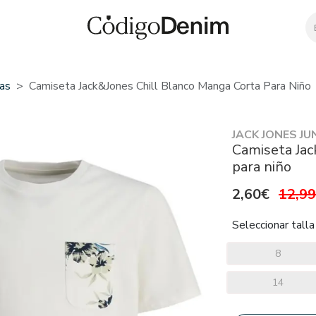
as
Camiseta Jack&Jones Chill Blanco Manga Corta Para Niño
JACK JONES JU
Camiseta Jac
para niño
2,60€
12,9
Seleccionar talla
8
14