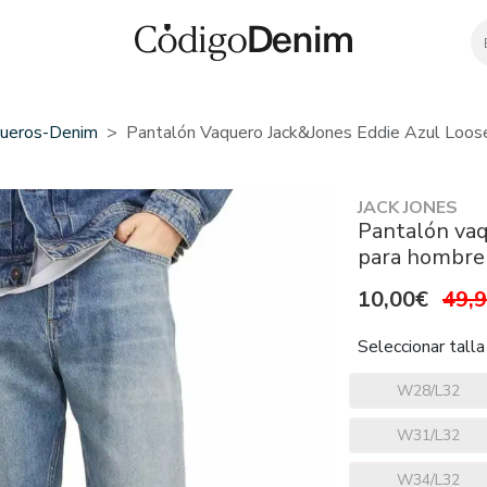
ueros-Denim
Pantalón Vaquero Jack&Jones Eddie Azul Loo
JACK JONES
Pantalón vaq
para hombre
10,00€
49,
Seleccionar talla
W28/L32
W31/L32
W34/L32