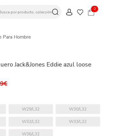
0
se Para Hombre
uero Jack&Jones Eddie azul loose
99€
W29/L32
W30/L32
W32/L32
W33/L32
W36/L32