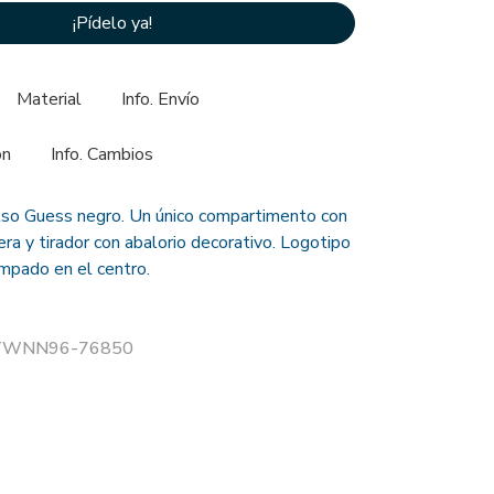
¡Pídelo ya!
Material
Info. Envío
ón
Info. Cambios
lso Guess negro. Un único compartimento con
era y tirador con abalorio decorativo. Logotipo
mpado en el centro.
r TWNN96-76850