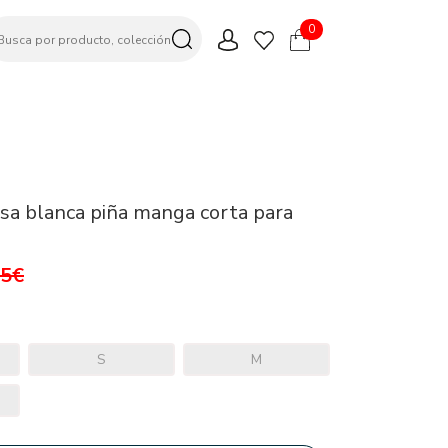
0
sa blanca piña manga corta para
95€
S
M