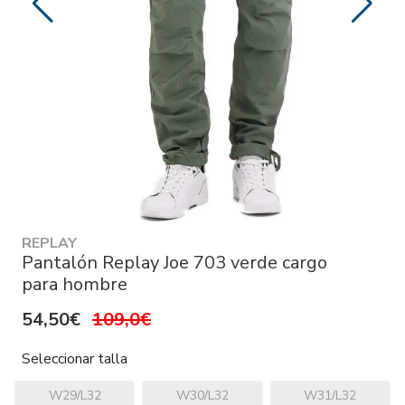
REPLAY
Pantalón Replay Joe 703 verde cargo
para hombre
54,50€
109,0€
Seleccionar talla
W29/L32
W30/L32
W31/L32