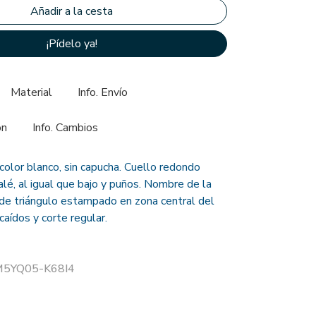
¡Pídelo ya!
Material
Info. Envío
ón
Info. Cambios
olor blanco, sin capucha. Cuello redondo
lé, al igual que bajo y puños. Nombre de la
de triángulo estampado en zona central del
aídos y corte regular.
 M5YQ05-K68I4