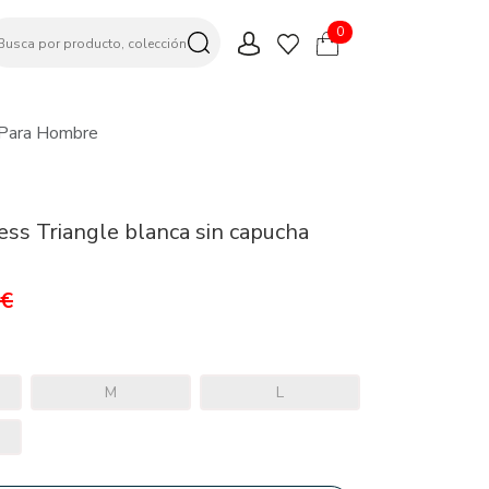
0
 Para Hombre
ss Triangle blanca sin capucha
0€
M
L