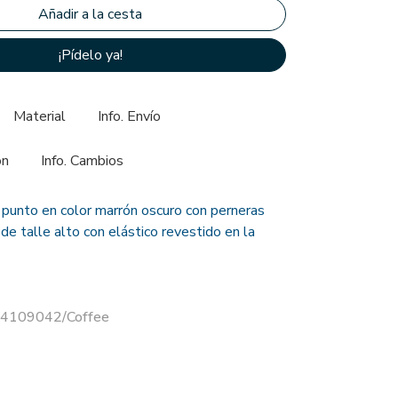
¡Pídelo ya!
Material
Info. Envío
ón
Info. Cambios
 punto en color marrón oscuro con perneras
e talle alto con elástico revestido en la
 14109042/Coffee