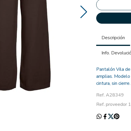
Descripción
Info. Devoluci
Pantalón Vila de
amplias. Modelo d
cintura, sin cierre.
Ref. A28349
Ref. proveedor