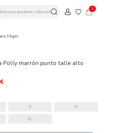
0
ara Mujer
a Polly marrón punto talle alto
9€
S
M
XL