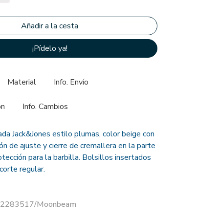
¡Pídelo ya!
Material
Info. Envío
ón
Info. Cambios
da Jack&Jones estilo plumas, color beige con
n de ajuste y cierre de cremallera en la parte
tección para la barbilla. Bolsillos insertados
corte regular.
r 12283517/Moonbeam