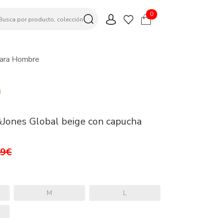
0
Para Hombre
Jones Global beige con capucha
99€
M
L