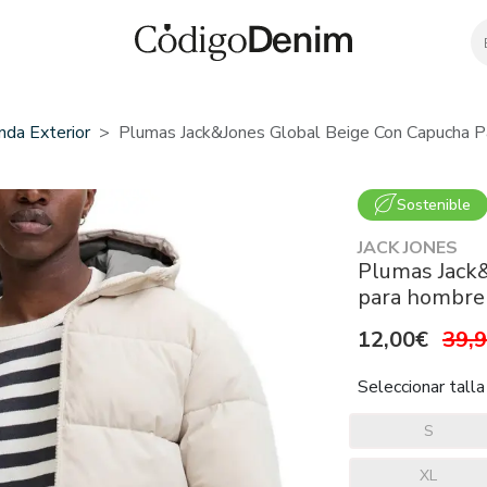
nda Exterior
Plumas Jack&Jones Global Beige Con Capucha 
Sostenible
JACK JONES
Plumas Jack&
para hombre
12,00€
39,
Seleccionar talla
S
XL