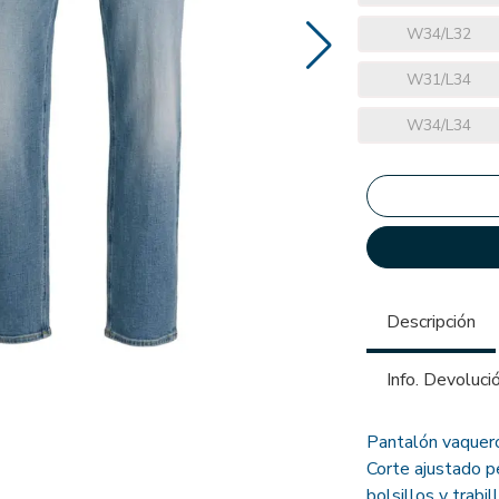
W34/L32
W31/L34
W34/L34
Descripción
Info. Devoluci
Pantalón vaquero
Corte ajustado pe
bolsillos y trabil