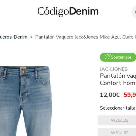
ueros-Denim
Pantalón Vaquero Jack&Jones Mike Azul Claro
Sostenible
JACK JONES
Pantalón vaq
Confort hom
12,00€
59,
Seleccionar talla
W28/L32
W31/L32