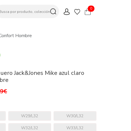
0
 Confort Hombre
uero Jack&Jones Mike azul claro
bre
99€
W29/L32
W30/L32
W32/L32
W33/L32