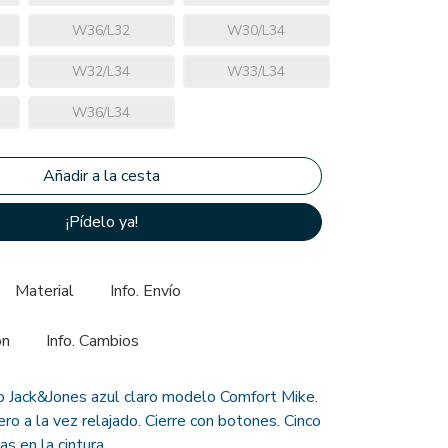
W36/L32
W30/L34
W32/L34
W33/L34
W36/L34
¡Pídelo ya!
Material
Info. Envío
ón
Info. Cambios
 Jack&Jones azul claro modelo Comfort Mike.
ro a la vez relajado. Cierre con botones. Cinco
las en la cintura.