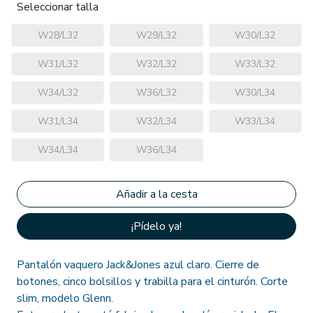
Seleccionar talla
W28/L32
W29/L32
W30/L32
W31/L32
W32/L32
W33/L32
W34/L32
W36/L32
W30/L34
W31/L34
W32/L34
W33/L34
W34/L34
W36/L34
¡Pídelo ya!
Pantalón vaquero Jack&Jones azul claro. Cierre de
botones, cinco bolsillos y trabilla para el cinturón. Corte
slim, modelo Glenn.