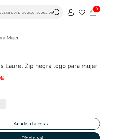
0
ara Mujer
s Laurel Zip negra logo para mujer
0€
¡Pídelo ya!