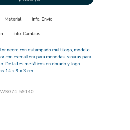
Material
Info. Envío
ón
Info. Cambios
olor negro con estampado multilogo, modelo
rior con cremallera para monedas, ranuras para
ito. Detalles metálicos en dorado y logo
as 14 x 9 x 3 cm.
r SWSG74-59140