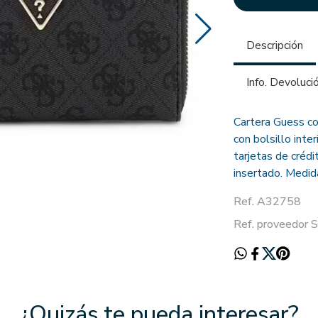
Descripción
Info. Devoluci
Cartera Guess c
con bolsillo inte
tarjetas de créd
insertado. Medid
Ref. A32758
Ref. proveedo
¿Quizás te pueda interesar?