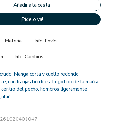
¡Pídelo ya!
Material
Info. Envío
ón
Info. Cambios
crudo. Manga corta y cuello redondo
lé, con franjas burdeos. Logotipo de la marca
 centro del pecho, hombros ligeramente
gular.
r S261020401047