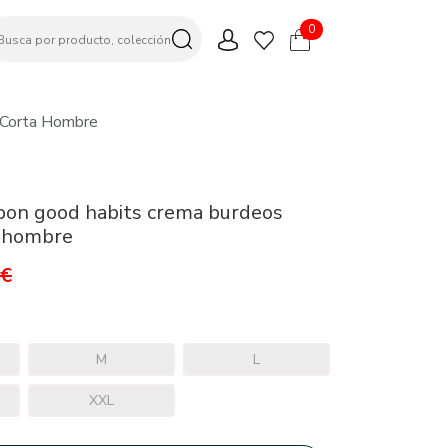
0
 Corta Hombre
bon good habits crema burdeos
 hombre
9€
M
L
XXL