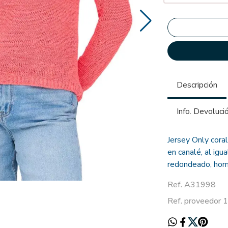
Descripción
Info. Devoluci
Jersey Only cora
en canalé, al igu
redondeado, homb
Ref. A31998
Ref. proveedor 