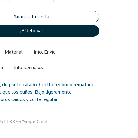
¡Pídelo ya!
Material
Info. Envío
ón
Info. Cambios
l, de punto calado. Cuello redondo rematado
al que los puños. Bajo ligeramente
ros caídos y corte regular.
15113356/Sugar Coral