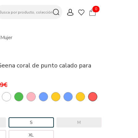
0
 Mujer
Geena coral de punto calado para
99€
S
M
XL