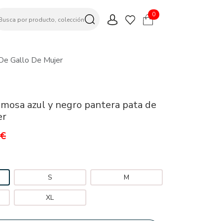
0
De Gallo De Mujer
mosa azul y negro pantera pata de
er
9€
S
M
XL