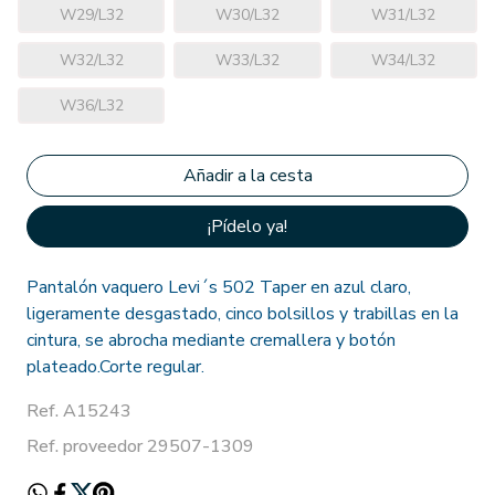
W29/L32
W30/L32
W31/L32
W32/L32
W33/L32
W34/L32
W36/L32
¡Pídelo ya!
Pantalón vaquero Levi´s 502 Taper en azul claro,
ligeramente desgastado, cinco bolsillos y trabillas en la
cintura, se abrocha mediante cremallera y botón
plateado.Corte regular.
Ref. A15243
Ref. proveedor 29507-1309