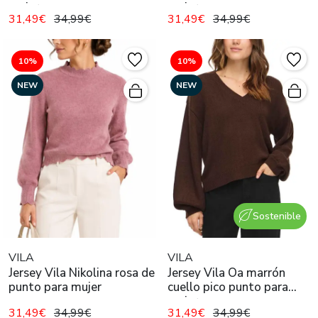
mujer
mujer
31,49€
34,99€
31,49€
34,99€
10%
10%
NEW
NEW
Sostenible
VILA
VILA
Jersey Vila Nikolina rosa de
Jersey Vila Oa marrón
punto para mujer
cuello pico punto para
mujer
31,49€
34,99€
31,49€
34,99€