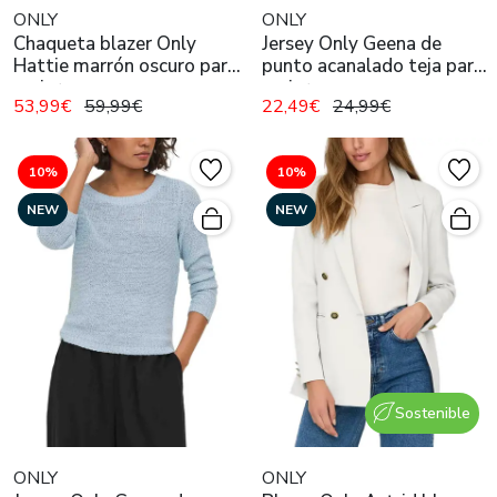
ONLY
ONLY
Chaqueta blazer Only
Jersey Only Geena de
Hattie marrón oscuro para
punto acanalado teja para
mujer
mujer
53,99€
59,99€
22,49€
24,99€
10%
10%
NEW
NEW
Sostenible
ONLY
ONLY