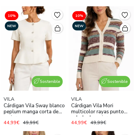
10%
10%
NEW
NEW
Sostenible
Sostenible
VILA
VILA
Cárdigan Vila Sway blanco
Cárdigan Vila Mori
peplum manga corta de
multicolor rayas punto
mujer
calado de mujer
44,99€
49,99€
44,99€
49,99€