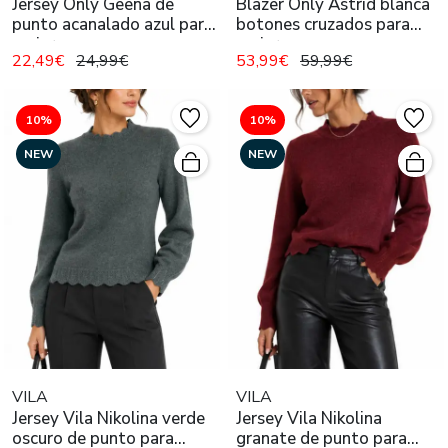
Jersey Only Geena de
Blazer Only Astrid blanca
punto acanalado azul para
botones cruzados para
mujer
mujer
22,49€
24,99€
53,99€
59,99€
10%
10%
NEW
NEW
VILA
VILA
Jersey Vila Nikolina verde
Jersey Vila Nikolina
oscuro de punto para
granate de punto para