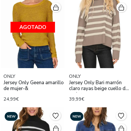
AGOTADO
ONLY
ONLY
Jersey Only Geena amarillo
Jersey Only Bari marrón
de mujer-&
claro rayas beige cuello de
mujer
24,99€
39,99€
NEW
NEW