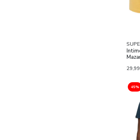
SUPE
Intim
Mazar
29,9
45%