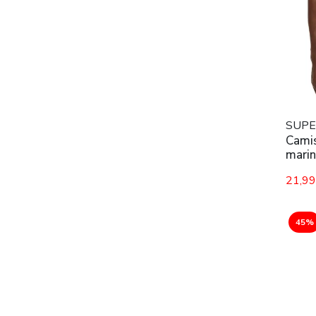
SUPE
Camis
mari
21,9
45%