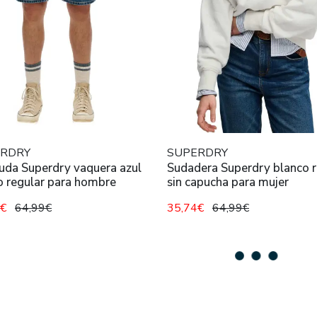
RDRY
SUPERDRY
da Superdry vaquera azul
Sudadera Superdry blanco 
 regular para hombre
sin capucha para mujer
4€
64,99€
35,74€
64,99€