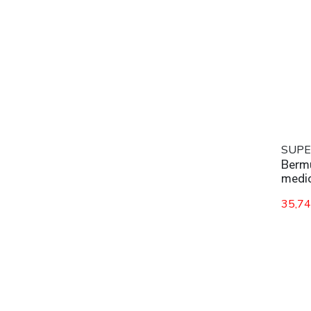
SUPE
Bermu
medio
35,7