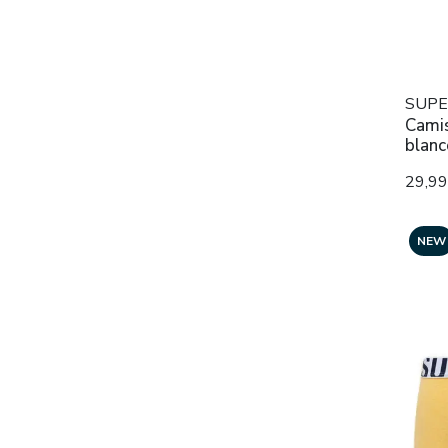
SUPE
Camis
blanc
29,9
NEW