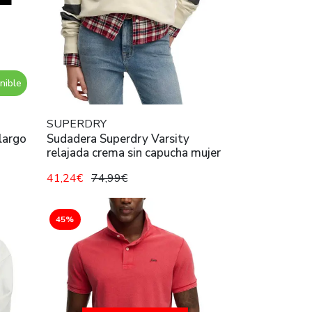
nible
SUPERDRY
largo
Sudadera Superdry Varsity
relajada crema sin capucha mujer
41,24€
74,99€
45%