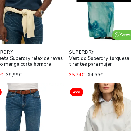
Soste
RDRY
SUPERDRY
eta Superdry relax de rayas
Vestido Superdry turquesa 
no manga corta hombre
tirantes para mujer
9€
39,99€
35,74€
64,99€
45%