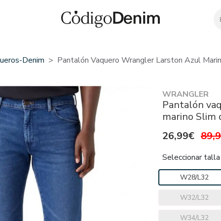
ueros-Denim
Pantalón Vaquero Wrangler Larston Azul Mari
WRANGLER
Pantalón vaq
marino Slim
26,99€
89,
Seleccionar talla
W28/L32
W32/L32
W34/L32