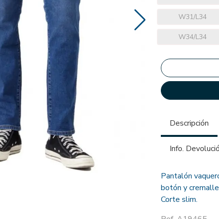
W31/L34
W34/L34
Descripción
Info. Devoluci
Pantalón vaquero
botón y cremallera
Corte slim.