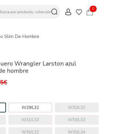
0
no Slim De Hombre
uero Wrangler Larston azul
 de hombre
95€
W29/L32
W30/L32
W31/L32
W33/L32
W36/L32
W30/L34