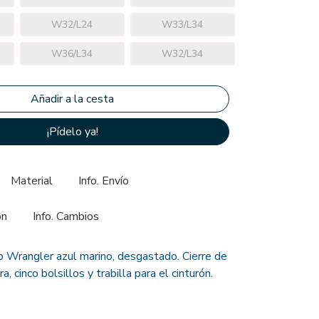
W32/L24
W33/L34
W36/L34
W32/L34
¡Pídelo ya!
Material
Info. Envío
ón
Info. Cambios
 Wrangler azul marino, desgastado. Cierre de
, cinco bolsillos y trabilla para el cinturón.