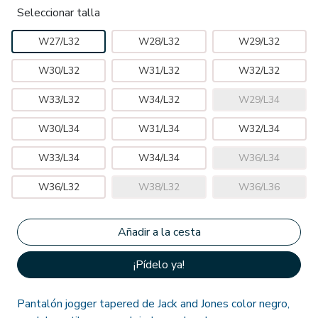
Seleccionar talla
W27/L32
W28/L32
W29/L32
W30/L32
W31/L32
W32/L32
W33/L32
W34/L32
W29/L34
W30/L34
W31/L34
W32/L34
W33/L34
W34/L34
W36/L34
W36/L32
W38/L32
W36/L36
¡Pídelo ya!
Pantalón jogger tapered de Jack and Jones color negro,