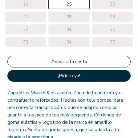
24
25
26
27
28
29
30
31
32
33
34
35
¡Pídelo ya!
Zapatillas Munich Kids azulón. Zona de la puntera y el
contrafuerte reforzados. Hechas con tela porosa, para
una correcta transpiración, y que se adapta como un
guante a los pies de los más pequeños. Cordones de
goma elástica y logotipo de la marca en amarillo
fosforito. Suela de goma, gruesa, que se adapta a la
pisada y la amortigua.