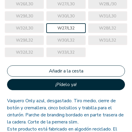
W26/L30
W27/L30
W28L/30
W29/L30
W30/L30
W31/L30
W32/L30
W27/L32
W28/L32
W29/L32
W30/L32
W31/L32
W32/L32
W33/L32
¡Pídelo ya!
Vaquero Only azul, desgastado. Tiro medio, cierre de
botón y cremallera, cinco bolsillos y trabilla para el
cinturón. Parche de branding bordado en parte trasera de
la cadera. Corte de la pernera slim..
Este producto está fabricado en algodón reciclado. El