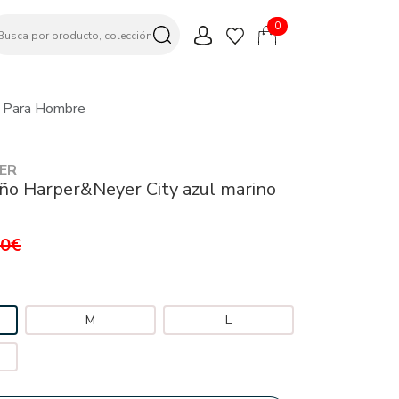
0
o Para Hombre
ER
ño Harper&Neyer City azul marino
,0€
M
L