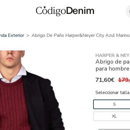
nda Exterior
Abrigo De Paño Harper&Neyer City Azul Marin
HARPER & NEY
Abrigo de pa
para hombre
71,60€
179
Seleccionar talla
S
XL