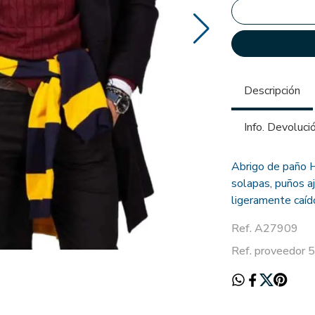
Descripción
Info. Devoluci
Abrigo de paño H
solapas, puños a
ligeramente caído
Ref. A27909
Ref. proveedo