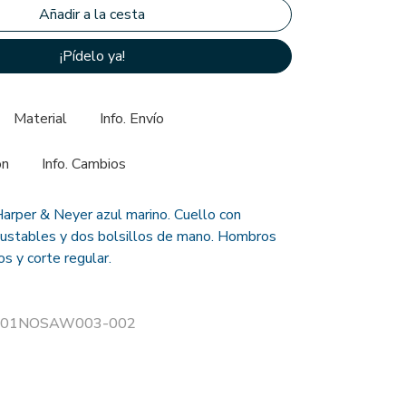
¡Pídelo ya!
Material
Info. Envío
ón
Info. Cambios
arper & Neyer azul marino. Cuello con
justables y dos bolsillos de mano. Hombros
s y corte regular.
r 501NOSAW003-002