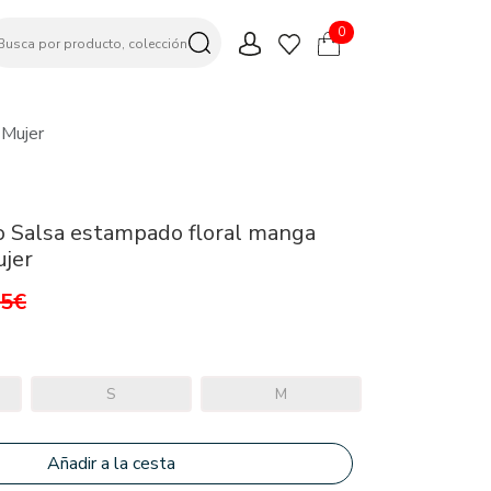
0
 Mujer
o Salsa estampado floral manga
ujer
95€
S
M