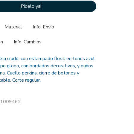
¡Pídelo ya!
Material
Info. Envío
ón
Info. Cambios
lsa crudo, con estampado floral en tonos azul
ipo globo, con bordados decorativos, y puños
a. Cuello perkins, cierre de botones y
able. Corte regular.
 21009462