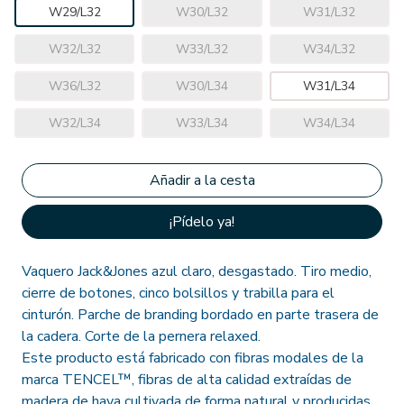
W29/L32
W30/L32
W31/L32
W32/L32
W33/L32
W34/L32
W36/L32
W30/L34
W31/L34
W32/L34
W33/L34
W34/L34
¡Pídelo ya!
Vaquero Jack&Jones azul claro, desgastado. Tiro medio,
cierre de botones, cinco bolsillos y trabilla para el
cinturón. Parche de branding bordado en parte trasera de
la cadera. Corte de la pernera relaxed.
Este producto está fabricado con fibras modales de la
marca TENCEL™, fibras de alta calidad extraídas de
madera de haya cultivada de forma natural y producidas