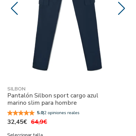
SILBON
Pantalón Silbon sport cargo azul
marino slim para hombre
|
2 opiniones reales
5.0
32,45€
64,9€
Seleccionar talla