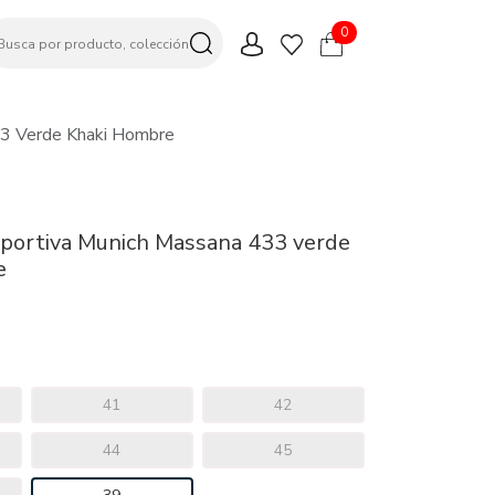
0
33 Verde Khaki Hombre
eportiva Munich Massana 433 verde
e
41
42
44
45