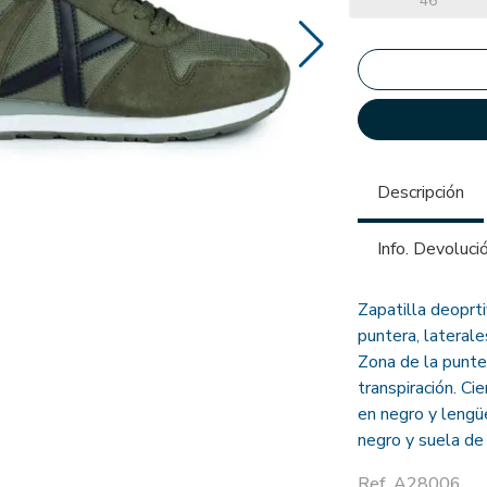
46
Descripción
Info. Devoluci
Zapatilla deoprti
puntera, laterale
Zona de la punte
transpiración. Ci
en negro y lengü
negro y suela de
Ref. A28006