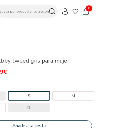
0
bby tweed gris para mujer
99€
S
M
XL