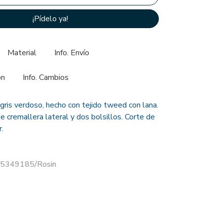
¡Pídelo ya!
Material
Info. Envío
ón
Info. Cambios
gris verdoso, hecho con tejido tweed con lana.
 de cremallera lateral y dos bolsillos. Corte de
r.
 15349185/Rosin