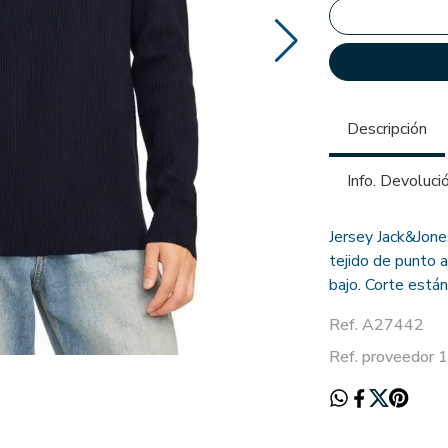
Descripción
Info. Devoluci
Jersey Jack&Jone
tejido de punto 
bajo. Corte están
Ref. A27442
Ref. proveedor 