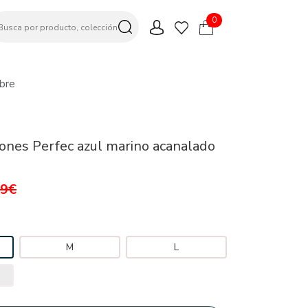
0
bre
Jones Perfec azul marino acanalado
99€
M
L