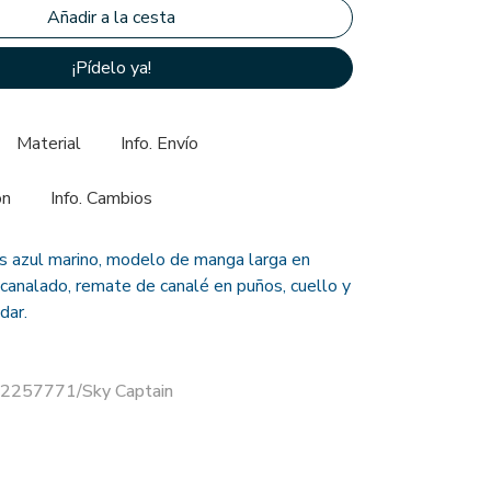
¡Pídelo ya!
Material
Info. Envío
ón
Info. Cambios
s azul marino, modelo de manga larga en
acanalado, remate de canalé en puños, cuello y
dar.
12257771/Sky Captain