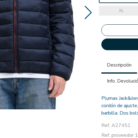
XL
Descripción
Info. Devoluci
Plumas Jack&Jone
cordón de ajuste,
barbilla. Dos bols
Ref. A27451
Ref. proveedor 