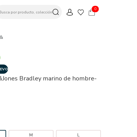
0
-&
EVO
&Jones Bradley marino de hombre-
M
L