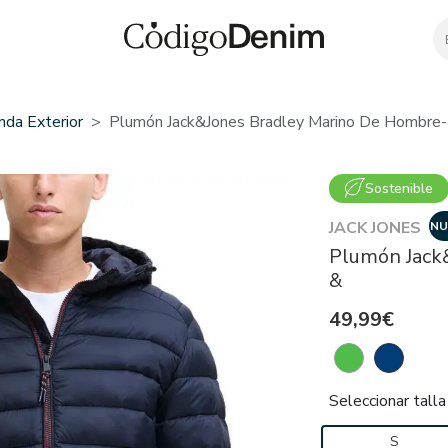
nda Exterior
Plumón Jack&Jones Bradley Marino De Hombre
Sostenible
JACK JONES
NU
Plumón Jack
&
49,99€
Seleccionar talla
S