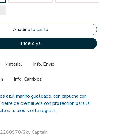
¡Pídelo ya!
Material
Info. Envío
ón
Info. Cambios
s azul marino guateado, con capucha con
 cierre de cremallera con protección para la
illos al bies. Corte regular.
12280970/Sky Captain