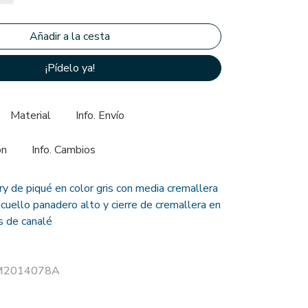
¡Pídelo ya!
Material
Info. Envío
ón
Info. Cambios
y de piqué en color gris con media cremallera
cuello panadero alto y cierre de cremallera en
s de canalé
r M2014078A