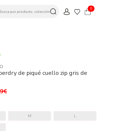
0
CO
erdry de piqué cuello zip gris de
99€
M
L