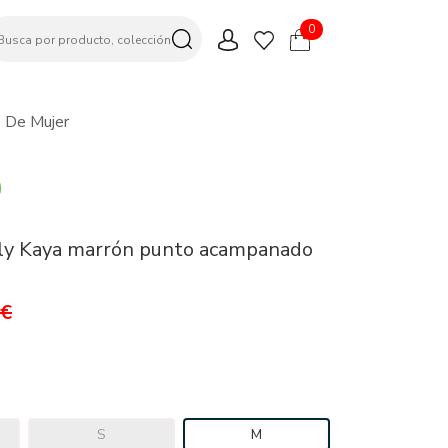
0
 De Mujer
ly Kaya marrón punto acampanado
9€
S
M