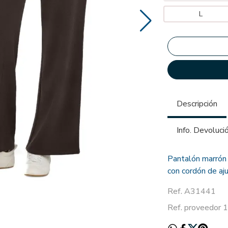
L
Descripción
Info. Devoluci
Pantalón marrón 
con cordón de aj
Ref. A31441
Ref. proveedor