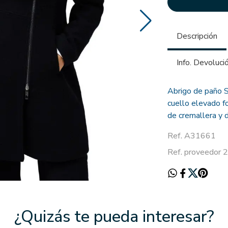
Descripción
Info. Devoluci
Abrigo de paño S
cuello elevado f
de cremallera y d
Ref. A31661
Ref. proveedor
¿Quizás te pueda interesar?