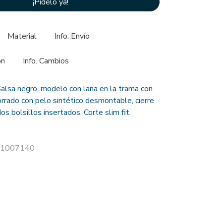
¡Pídelo ya!
Material
Info. Envío
ón
Info. Cambios
alsa negro, modelo con lana en la trama con
orrado con pelo sintético desmontable, cierre
os bolsillos insertados. Corte slim fit.
 21007140