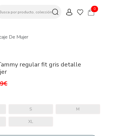
0
caje De Mujer
Tammy regular fit gris detalle
jer
99€
S
M
XL