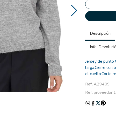
Descripción
Info. Devoluci
Jersey de punto 
larga.Cierre con
el cuello.Corte r
Ref. A29409
Ref. proveedor 