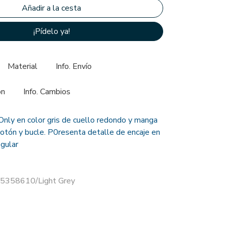
¡Pídelo ya!
Material
Info. Envío
ón
Info. Cambios
Only en color gris de cuello redondo y manga
 botón y bucle. P0resenta detalle de encaje en
egular
15358610/Light Grey