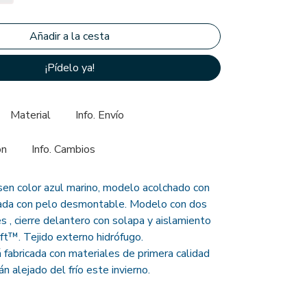
¡Pídelo ya!
Material
Info. Envío
ón
Info. Cambios
en color azul marino, modelo acolchado con
rada con pelo desmontable. Modelo con dos
es , cierre delantero con solapa y aislamiento
ft™. Tejido externo hidrófugo.
 fabricada con materiales de primera calidad
 alejado del frío este invierno.