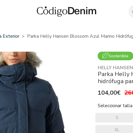
 Exterior
Parka Helly Hansen Blossom Azul Marino Hidrófug
Sostenible
HELLY HANSEN
Parka Helly
hidrófuga pa
104,00€
26
Seleccionar talla
S
XL