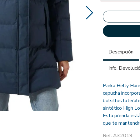
Descripción
Info. Devoluci
Parka Helly Hans
capucha incorpo
bolsillos lateral
sintético High Lo
Esta prenda está
que te mantendrán
Ref. A32019