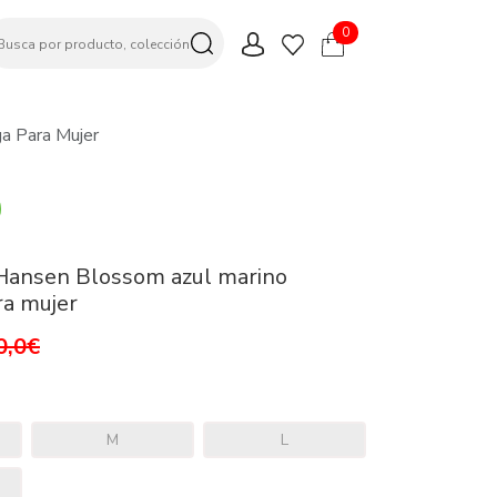
0
a Para Mujer
 Hansen Blossom azul marino
ra mujer
0,0€
M
L