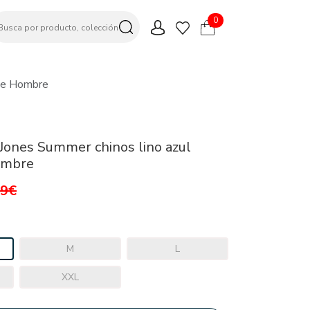
0
 De Hombre
 Jones Summer chinos lino azul
ombre
99€
M
L
XXL