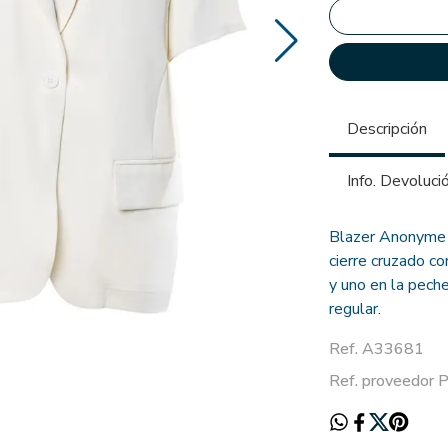
Descripción
Info. Devoluci
Blazer Anonyme b
cierre cruzado c
y uno en la pech
regular.
Ref. A33681
Ref. proveedor 