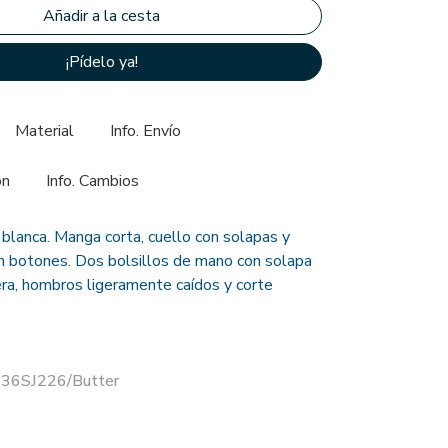
¡Pídelo ya!
Material
Info. Envío
ón
Info. Cambios
lanca. Manga corta, cuello con solapas y
on botones. Dos bolsillos de mano con solapa
era, hombros ligeramente caídos y corte
P36SJ226/Butter