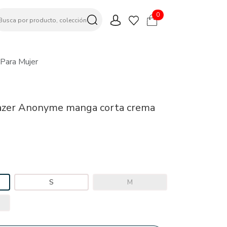
0
Para Mujer
azer Anonyme manga corta crema
S
M