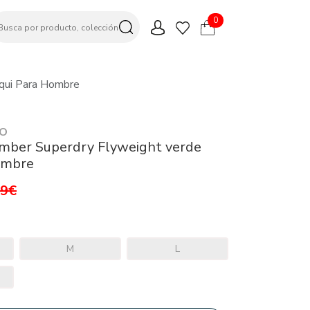
0
qui Para Hombre
CO
mber Superdry Flyweight verde
ombre
99€
M
L