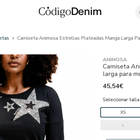
etas
Camiseta Animosa Estrellas Plateadas Manga Larga Pa
ANIMOSA
Camiseta An
larga para m
45,54€
Seleccionar talla
XS
L