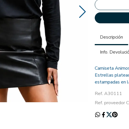
Descripción
Info. Devoluci
Camiseta Animosa
Estrellas platead
estampadas en la
Ref. A30111
Ref. proveedor