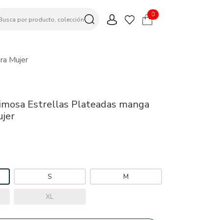
0
ra Mujer
imosa Estrellas Plateadas manga
ujer
S
M
XL