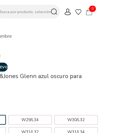
0
Hombre
EVO
&Jones Glenn azul oscuro para
W29/L34
W30/L32
W31/L32
W31/L34