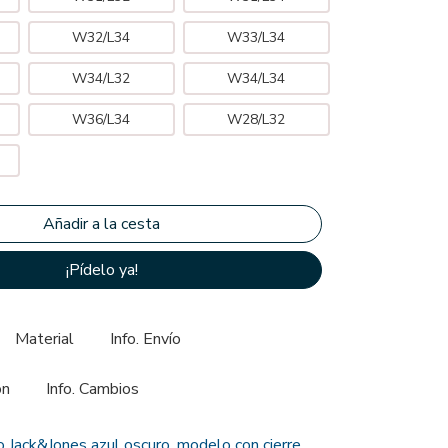
W32/L34
W33/L34
W34/L32
W34/L34
W36/L34
W28/L32
¡Pídelo ya!
Material
Info. Envío
ón
Info. Cambios
 Jack&Jones azul oscuro, modelo con cierre