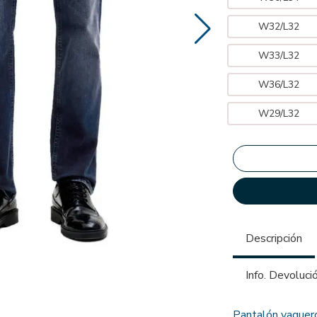
W32/L32
W33/L32
W36/L32
W29/L32
Descripción
Info. Devoluci
Pantalón vaquero