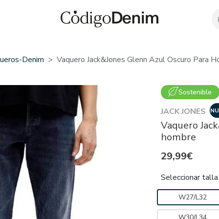
ueros-Denim
Vaquero Jack&Jones Glenn Azul Oscuro Para 
Sostenible
JACK JONES
NU
Vaquero Jack
hombre
29,99€
Seleccionar talla
W27/L32
W30/L34