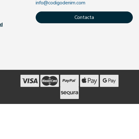
info@codigodenim.com
Contacta
ad