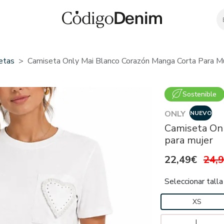
etas
Camiseta Only Mai Blanco Corazón Manga Corta Para M
Sostenible
ONLY
NUEVO
Camiseta Onl
para mujer
22,49€
24,
Seleccionar talla
XS
L