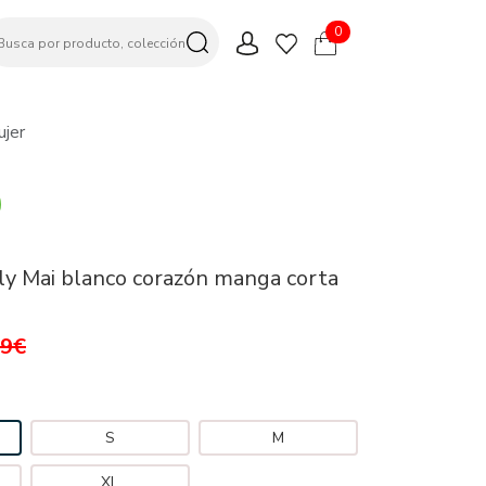
0
ujer
y Mai blanco corazón manga corta
99€
S
M
XL