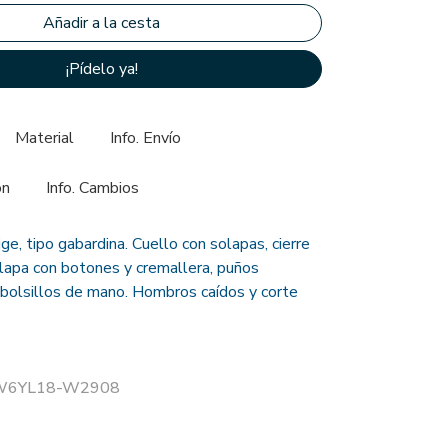
¡Pídelo ya!
Material
Info. Envío
ón
Info. Cambios
e, tipo gabardina. Cuello con solapas, cierre
apa con botones y cremallera, puños
 bolsillos de mano. Hombros caídos y corte
r W6YL18-W2908