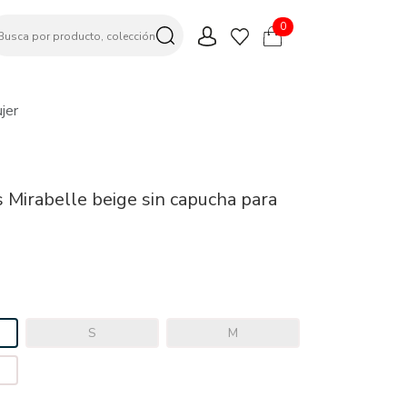
0
jer
 Mirabelle beige sin capucha para
S
M