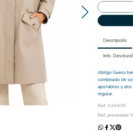
Descripción
Info. Devoluci
Abrigo Guess beig
combinado de sol
ajustables y dos
regular.
Ref. A34439
Ref. proveedo