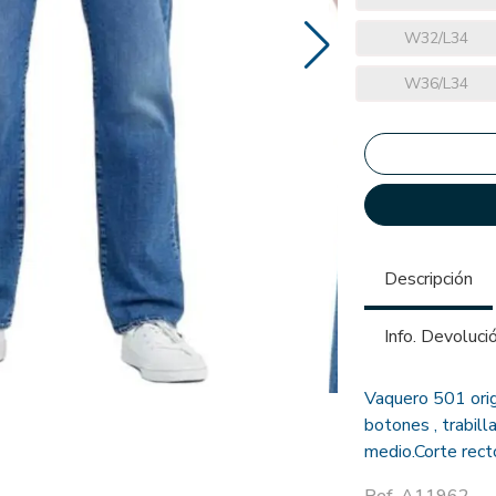
W32/L34
W36/L34
Descripción
Info. Devoluci
Vaquero 501 origi
botones , trabill
medio.Corte rect