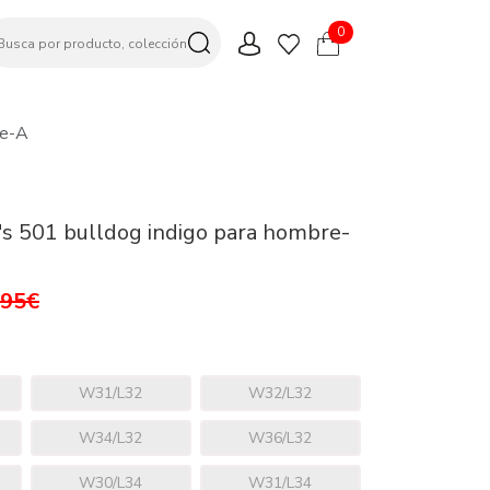
0
re-A
's 501 bulldog indigo para hombre-
,95€
W31/L32
W32/L32
W34/L32
W36/L32
W30/L34
W31/L34