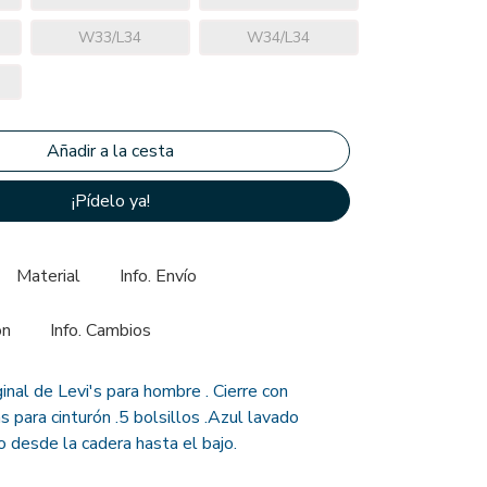
W33/L34
W34/L34
¡Pídelo ya!
Material
Info. Envío
ón
Info. Cambios
nal de Levi's para hombre . Cierre con
as para cinturón .5 bolsillos .Azul lavado
o desde la cadera hasta el bajo.